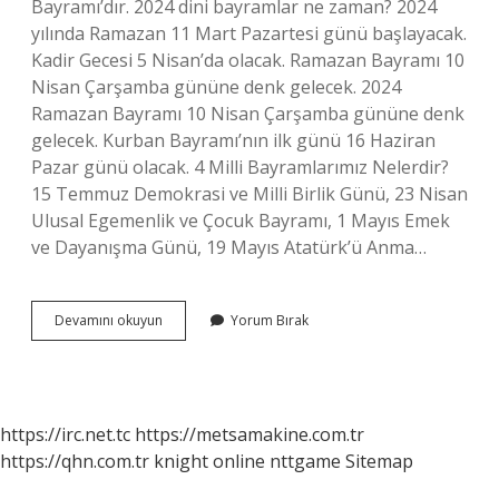
Bayramı’dır. 2024 dini bayramlar ne zaman? 2024
yılında Ramazan 11 Mart Pazartesi günü başlayacak.
Kadir Gecesi 5 Nisan’da olacak. Ramazan Bayramı 10
Nisan Çarşamba gününe denk gelecek. 2024
Ramazan Bayramı 10 Nisan Çarşamba gününe denk
gelecek. Kurban Bayramı’nın ilk günü 16 Haziran
Pazar günü olacak. 4 Milli Bayramlarımız Nelerdir?
15 Temmuz Demokrasi ve Milli Birlik Günü, 23 Nisan
Ulusal Egemenlik ve Çocuk Bayramı, 1 Mayıs Emek
ve Dayanışma Günü, 19 Mayıs Atatürk’ü Anma…
Dini
Devamını okuyun
Yorum Bırak
Bayramlar
Hangileri
https://irc.net.tc
https://metsamakine.com.tr
https://qhn.com.tr
knight online
nttgame
Sitemap