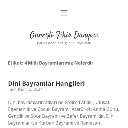
menüyü
Anasayfa
aç
Gizlilik Politikası
Güneşli Fikir Dünyası
Yasal Uyarı
Parlak önerilerle gününü aydınlat!
Hakkımızda
Etiket:
4 Milli Bayramlarımız Nelerdir
Dini Bayramlar Hangileri
Tarih: Kasım 25, 2024
Dini bayramların adları nelerdir? Tatiller; Ulusal
Egemenlik ve Çocuk Bayramı, Atatürk’ü Anma Günü,
Gençlik ve Spor Bayramı ve Zafer Bayramı’dır. Dini
bayramlar ise Kurban Bayramı ve Ramazan