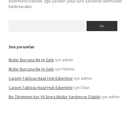
bildirmeniz halinde, ilgili içerikler yasal süre içerisinde sitemizden
kaldırılacaktır.
Arama
Son yorumlar
İKizler Burcuna Ne Iyi Gelir
için
admin
İKizler Burcuna Ne Iyi Gelir
için
Fehime
Çarpım Tablosu Nasıl Hızlı Ezberlenir
için
admin
Çarpım Tablosu Nasıl Hızlı Ezberlenir
için
Dilan
Bir Öğretmen Kaç Yıl Sonra Müdür Yardımcısı Olabilir
için
admin