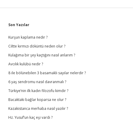
Sidebar
Son Yazılar
Kurşun kaplama nedir ?
Ciltte kırmızı döküntü neden olur ?
Kulağıma bir şey kaçtığını nasıl anlarım ?
Avcılık kulübü nedir ?
8 ile bölünebilen 3 basamaklı sayılar nelerdir ?
6 yaş sendromu nasıl davranmalı ?
Türkiye’nin ilk kadın filozofu kimdir ?
Bacaktaki bağlar koparsa ne olur ?
Kazakistanca merhaba nasıl yazılır ?
Hz. Yusuf’un kaç eşi vardı ?