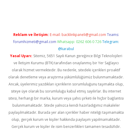
w.betexper.xyz/
betci.co
betci giriş
hiltonbet güncel giriş
Reklam ve İletişim:
E-mail:
backlinkpaneli@gmail.com
Teams:
forumhizmeti@gmail.com
Whatsapp: 0262 606 0 726
Telegram:
@karabul
Yasal Uyarı:
Sitemiz, 5651 Sayılı Kanun gereğince Bilgi Teknolojileri
ve İletişim Kurumu (BTK) tarafından onaylanmış bir Yer Sağlayıcı
olarak hizmet vermektedir. Bu nedenle, sitedeki içerikleri proaktif
olarak denetleme veya araştırma yükümlülüğümüz bulunmamaktadır.
Ancak, üyelerimiz yazdıkları içeriklerin sorumluluğunu taşımakta olup,
siteye üye olarak bu sorumluluğu kabul etmiş sayılırlar. Bu internet
sitesi, herhangi bir marka, kurum veya şahıs şirketi ile hiçbir bağlantısı
bulunmamaktadır. Sitede yalnızca kendi hazırladığımız makaleler
paylaşılmaktadır. Burada yer alan içerikler haber niteliği taşımamakta
olup, gerçek kurum ve kişiler hakkında paylaşım yapılmamaktadır.
Gerçek kurum ve kişiler ile isim benzerlikleri tamamen tesadüfidir.