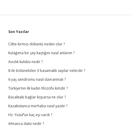
Sidebar
Son Yazılar
Ciltte kırmızı döküntü neden olur ?
Kulağıma bir şey kaçtığını nasıl anlarım ?
Avcılık kulübü nedir ?
8 ile bölünebilen 3 basamaklı sayılar nelerdir ?
6 yaş sendromu nasıl davranmalı ?
Türkiye’nin ilk kadın filozofu kimdir ?
Bacaktaki bağlar koparsa ne olur ?
Kazakistanca merhaba nasıl yazılır ?
Hz. Yusuf’un kaç eşi vardı ?
Almanca dativ nedir ?