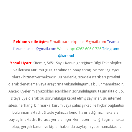
w.betexper.xyz/
betci.co
betci giriş
hiltonbet güncel giriş
Reklam ve İletişim:
E-mail:
backlinkpaneli@gmail.com
Teams:
forumhizmeti@gmail.com
Whatsapp: 0262 606 0 726
Telegram:
@karabul
Yasal Uyarı:
Sitemiz, 5651 Sayılı Kanun gereğince Bilgi Teknolojileri
ve İletişim Kurumu (BTK) tarafından onaylanmış bir Yer Sağlayıcı
olarak hizmet vermektedir. Bu nedenle, sitedeki içerikleri proaktif
olarak denetleme veya araştırma yükümlülüğümüz bulunmamaktadır.
Ancak, üyelerimiz yazdıkları içeriklerin sorumluluğunu taşımakta olup,
siteye üye olarak bu sorumluluğu kabul etmiş sayılırlar. Bu internet
sitesi, herhangi bir marka, kurum veya şahıs şirketi ile hiçbir bağlantısı
bulunmamaktadır. Sitede yalnızca kendi hazırladığımız makaleler
paylaşılmaktadır. Burada yer alan içerikler haber niteliği taşımamakta
olup, gerçek kurum ve kişiler hakkında paylaşım yapılmamaktadır.