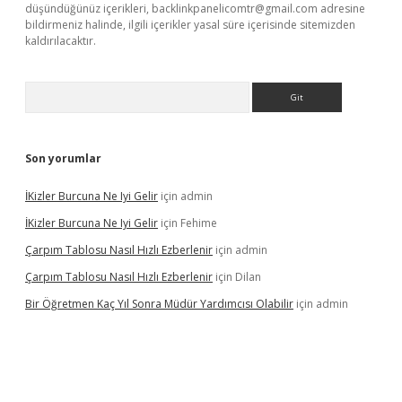
düşündüğünüz içerikleri,
backlinkpanelicomtr@gmail.com
adresine
bildirmeniz halinde, ilgili içerikler yasal süre içerisinde sitemizden
kaldırılacaktır.
Arama
Son yorumlar
İKizler Burcuna Ne Iyi Gelir
için
admin
İKizler Burcuna Ne Iyi Gelir
için
Fehime
Çarpım Tablosu Nasıl Hızlı Ezberlenir
için
admin
Çarpım Tablosu Nasıl Hızlı Ezberlenir
için
Dilan
Bir Öğretmen Kaç Yıl Sonra Müdür Yardımcısı Olabilir
için
admin