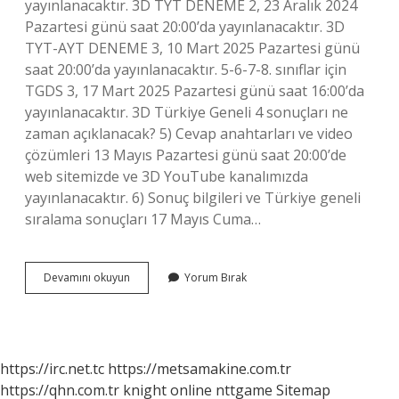
yayınlanacaktır. 3D TYT DENEME 2, 23 Aralık 2024
Pazartesi günü saat 20:00’da yayınlanacaktır. 3D
TYT-AYT DENEME 3, 10 Mart 2025 Pazartesi günü
saat 20:00’da yayınlanacaktır. 5-6-7-8. sınıflar için
TGDS 3, 17 Mart 2025 Pazartesi günü saat 16:00’da
yayınlanacaktır. 3D Türkiye Geneli 4 sonuçları ne
zaman açıklanacak? 5) Cevap anahtarları ve video
çözümleri 13 Mayıs Pazartesi günü saat 20:00’de
web sitemizde ve 3D YouTube kanalımızda
yayınlanacaktır. 6) Sonuç bilgileri ve Türkiye geneli
sıralama sonuçları 17 Mayıs Cuma…
3D
Devamını okuyun
Yorum Bırak
Türkiye
Geneli
Sonuçları
Ne
Zaman
https://irc.net.tc
https://metsamakine.com.tr
Açıklanacak
https://qhn.com.tr
knight online
nttgame
Sitemap
2024