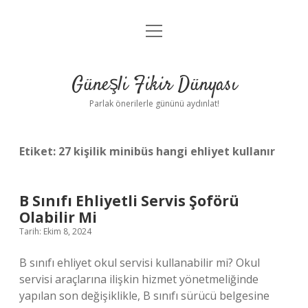
menüyü
Anasayfa
aç
Gizlilik Politikası
Güneşli Fikir Dünyası
Yasal Uyarı
Parlak önerilerle gününü aydınlat!
Hakkımızda
Etiket:
27 kişilik minibüs hangi ehliyet kullanır
B Sınıfı Ehliyetli Servis Şoförü
Olabilir Mi
Tarih: Ekim 8, 2024
B sınıfı ehliyet okul servisi kullanabilir mi? Okul
servisi araçlarına ilişkin hizmet yönetmeliğinde
yapılan son değişiklikle, B sınıfı sürücü belgesine