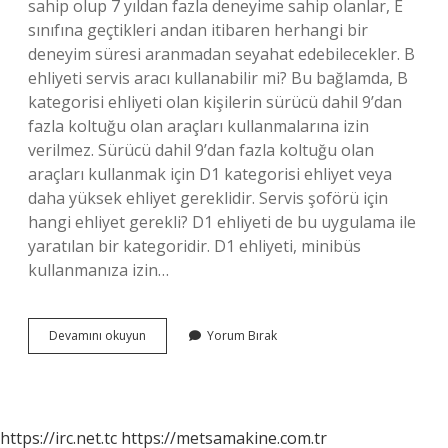
sahip olup 7 yıldan fazla deneyime sahip olanlar, E
sınıfına geçtikleri andan itibaren herhangi bir
deneyim süresi aranmadan seyahat edebilecekler. B
ehliyeti servis aracı kullanabilir mi? Bu bağlamda, B
kategorisi ehliyeti olan kişilerin sürücü dahil 9’dan
fazla koltuğu olan araçları kullanmalarına izin
verilmez. Sürücü dahil 9’dan fazla koltuğu olan
araçları kullanmak için D1 kategorisi ehliyet veya
daha yüksek ehliyet gereklidir. Servis şoförü için
hangi ehliyet gerekli? D1 ehliyeti de bu uygulama ile
yaratılan bir kategoridir. D1 ehliyeti, minibüs
kullanmanıza izin…
B
Devamını okuyun
Yorum Bırak
Sınıfı
Ehliyetli
Servis
Şoförü
Olabilir
https://irc.net.tc
https://metsamakine.com.tr
Mi