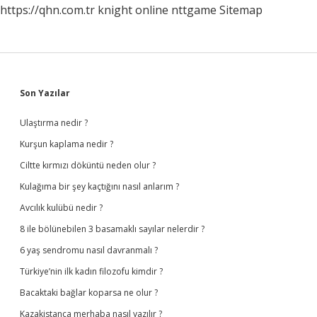
https://qhn.com.tr
knight online
nttgame
Sitemap
Sidebar
Son Yazılar
Ulaştırma nedir ?
Kurşun kaplama nedir ?
Ciltte kırmızı döküntü neden olur ?
Kulağıma bir şey kaçtığını nasıl anlarım ?
Avcılık kulübü nedir ?
8 ile bölünebilen 3 basamaklı sayılar nelerdir ?
6 yaş sendromu nasıl davranmalı ?
Türkiye’nin ilk kadın filozofu kimdir ?
Bacaktaki bağlar koparsa ne olur ?
Kazakistanca merhaba nasıl yazılır ?