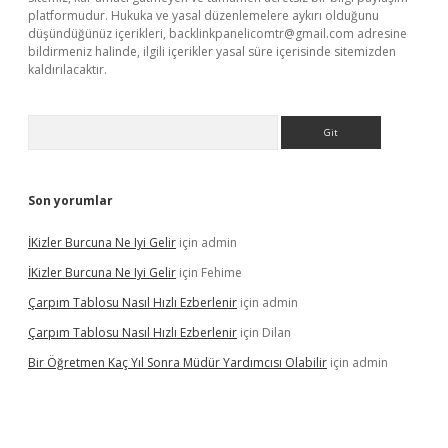
platformudur. Hukuka ve yasal düzenlemelere aykırı olduğunu
düşündüğünüz içerikleri,
backlinkpanelicomtr@gmail.com
adresine
bildirmeniz halinde, ilgili içerikler yasal süre içerisinde sitemizden
kaldırılacaktır.
Arama
Son yorumlar
İKizler Burcuna Ne Iyi Gelir
için
admin
İKizler Burcuna Ne Iyi Gelir
için
Fehime
Çarpım Tablosu Nasıl Hızlı Ezberlenir
için
admin
Çarpım Tablosu Nasıl Hızlı Ezberlenir
için
Dilan
Bir Öğretmen Kaç Yıl Sonra Müdür Yardımcısı Olabilir
için
admin