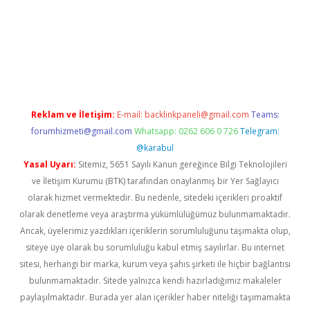
.betexper.xyz/
betci.co
betci giriş
hiltonbet güncel giriş
Reklam ve İletişim:
E-mail:
backlinkpaneli@gmail.com
Teams:
forumhizmeti@gmail.com
Whatsapp: 0262 606 0 726
Telegram:
@karabul
Yasal Uyarı:
Sitemiz, 5651 Sayılı Kanun gereğince Bilgi Teknolojileri
ve İletişim Kurumu (BTK) tarafından onaylanmış bir Yer Sağlayıcı
olarak hizmet vermektedir. Bu nedenle, sitedeki içerikleri proaktif
olarak denetleme veya araştırma yükümlülüğümüz bulunmamaktadır.
Ancak, üyelerimiz yazdıkları içeriklerin sorumluluğunu taşımakta olup,
siteye üye olarak bu sorumluluğu kabul etmiş sayılırlar. Bu internet
sitesi, herhangi bir marka, kurum veya şahıs şirketi ile hiçbir bağlantısı
bulunmamaktadır. Sitede yalnızca kendi hazırladığımız makaleler
paylaşılmaktadır. Burada yer alan içerikler haber niteliği taşımamakta