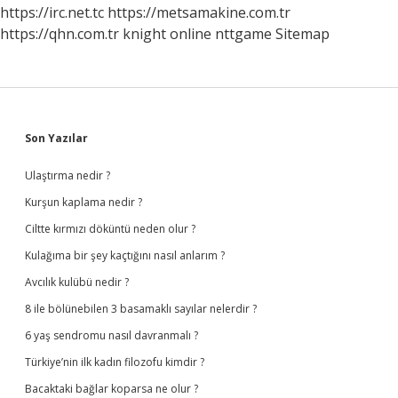
https://irc.net.tc
https://metsamakine.com.tr
https://qhn.com.tr
knight online
nttgame
Sitemap
Sidebar
Son Yazılar
Ulaştırma nedir ?
Kurşun kaplama nedir ?
Ciltte kırmızı döküntü neden olur ?
Kulağıma bir şey kaçtığını nasıl anlarım ?
Avcılık kulübü nedir ?
8 ile bölünebilen 3 basamaklı sayılar nelerdir ?
6 yaş sendromu nasıl davranmalı ?
Türkiye’nin ilk kadın filozofu kimdir ?
Bacaktaki bağlar koparsa ne olur ?