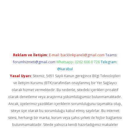
/www.betexper.xyz/
betci.co
betci giriş
hiltonbet güncel giriş
Reklam ve İletişim:
E-mail:
backlinkpaneli@gmail.com
Teams:
forumhizmeti@gmail.com
Whatsapp: 0262 606 0 726
Telegram:
@karabul
Yasal Uyarı:
Sitemiz, 5651 Sayılı Kanun gereğince Bilgi Teknolojileri
ve İletişim Kurumu (BTK) tarafından onaylanmış bir Yer Sağlayıcı
olarak hizmet vermektedir. Bu nedenle, sitedeki içerikleri proaktif
olarak denetleme veya araştırma yükümlülüğümüz bulunmamaktadır.
Ancak, üyelerimiz yazdıkları içeriklerin sorumluluğunu taşımakta olup,
siteye üye olarak bu sorumluluğu kabul etmiş sayılırlar. Bu internet
sitesi, herhangi bir marka, kurum veya şahıs şirketi ile hiçbir bağlantısı
bulunmamaktadır. Sitede yalnızca kendi hazırladığımız makaleler