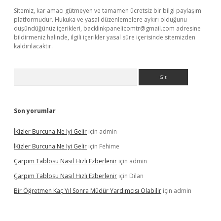
Sitemiz, kar amacı gütmeyen ve tamamen ücretsiz bir bilgi paylaşım
platformudur. Hukuka ve yasal düzenlemelere aykırı olduğunu
düşündüğünüz içerikleri,
backlinkpanelicomtr@gmail.com
adresine
bildirmeniz halinde, ilgili içerikler yasal süre içerisinde sitemizden
kaldırılacaktır.
Arama
Son yorumlar
İKizler Burcuna Ne Iyi Gelir
için
admin
İKizler Burcuna Ne Iyi Gelir
için
Fehime
Çarpım Tablosu Nasıl Hızlı Ezberlenir
için
admin
Çarpım Tablosu Nasıl Hızlı Ezberlenir
için
Dilan
Bir Öğretmen Kaç Yıl Sonra Müdür Yardımcısı Olabilir
için
admin