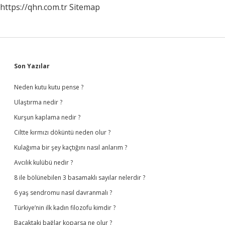
https://qhn.com.tr
Sitemap
Olur
Sidebar
Son Yazılar
Neden kutu kutu pense ?
Ulaştırma nedir ?
Kurşun kaplama nedir ?
Ciltte kırmızı döküntü neden olur ?
Kulağıma bir şey kaçtığını nasıl anlarım ?
Avcılık kulübü nedir ?
8 ile bölünebilen 3 basamaklı sayılar nelerdir ?
6 yaş sendromu nasıl davranmalı ?
Türkiye’nin ilk kadın filozofu kimdir ?
Bacaktaki bağlar koparsa ne olur ?