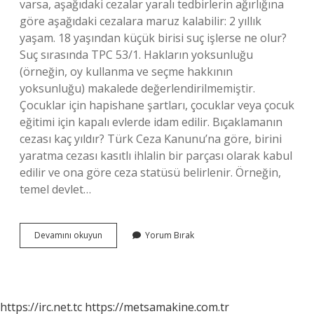
varsa, aşağıdaki cezalar yaralı tedbirlerin ağırlığına
göre aşağıdaki cezalara maruz kalabilir: 2 yıllık
yaşam. 18 yaşından küçük birisi suç işlerse ne olur?
Suç sırasında TPC 53/1. Hakların yoksunluğu
(örneğin, oy kullanma ve seçme hakkının
yoksunluğu) makalede değerlendirilmemiştir.
Çocuklar için hapishane şartları, çocuklar veya çocuk
eğitimi için kapalı evlerde idam edilir. Bıçaklamanın
cezası kaç yıldır? Türk Ceza Kanunu’na göre, birini
yaratma cezası kasıtlı ihlalin bir parçası olarak kabul
edilir ve ona göre ceza statüsü belirlenir. Örneğin,
temel devlet…
18
Devamını okuyun
Yorum Bırak
Yaşından
Küçük
Biri
Birini
Bıçaklarsa
https://irc.net.tc
https://metsamakine.com.tr
Ne