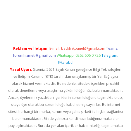
w.betexper.xyz/
betci.co
betci giriş
hiltonbet güncel giriş
Reklam ve İletişim:
E-mail:
backlinkpaneli@gmail.com
Teams:
forumhizmeti@gmail.com
Whatsapp: 0262 606 0 726
Telegram:
@karabul
Yasal Uyarı:
Sitemiz, 5651 Sayılı Kanun gereğince Bilgi Teknolojileri
ve İletişim Kurumu (BTK) tarafından onaylanmış bir Yer Sağlayıcı
olarak hizmet vermektedir. Bu nedenle, sitedeki içerikleri proaktif
olarak denetleme veya araştırma yükümlülüğümüz bulunmamaktadır.
Ancak, üyelerimiz yazdıkları içeriklerin sorumluluğunu taşımakta olup,
siteye üye olarak bu sorumluluğu kabul etmiş sayılırlar. Bu internet
sitesi, herhangi bir marka, kurum veya şahıs şirketi ile hiçbir bağlantısı
bulunmamaktadır. Sitede yalnızca kendi hazırladığımız makaleler
paylaşılmaktadır. Burada yer alan içerikler haber niteliği taşımamakta