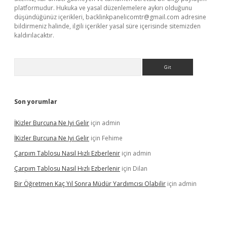
platformudur. Hukuka ve yasal düzenlemelere aykırı olduğunu
düşündüğünüz içerikleri,
backlinkpanelicomtr@gmail.com
adresine
bildirmeniz halinde, ilgili içerikler yasal süre içerisinde sitemizden
kaldırılacaktır.
Arama
Son yorumlar
İKizler Burcuna Ne Iyi Gelir
için
admin
İKizler Burcuna Ne Iyi Gelir
için
Fehime
Çarpım Tablosu Nasıl Hızlı Ezberlenir
için
admin
Çarpım Tablosu Nasıl Hızlı Ezberlenir
için
Dilan
Bir Öğretmen Kaç Yıl Sonra Müdür Yardımcısı Olabilir
için
admin