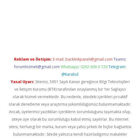
w.betexper.xyz/
betci.co
betci giriş
hiltonbet güncel giriş
Reklam ve İletişim:
E-mail:
backlinkpaneli@gmail.com
Teams:
forumhizmeti@gmail.com
Whatsapp: 0262 606 0 726
Telegram:
@karabul
Yasal Uyarı:
Sitemiz, 5651 Sayılı Kanun gereğince Bilgi Teknolojileri
ve İletişim Kurumu (BTK) tarafından onaylanmış bir Yer Sağlayıcı
olarak hizmet vermektedir. Bu nedenle, sitedeki içerikleri proaktif
olarak denetleme veya araştırma yükümlülüğümüz bulunmamaktadır.
Ancak, üyelerimiz yazdıkları içeriklerin sorumluluğunu taşımakta olup,
siteye üye olarak bu sorumluluğu kabul etmiş sayılırlar. Bu internet
sitesi, herhangi bir marka, kurum veya şahıs şirketi ile hiçbir bağlantısı
bulunmamaktadır. Sitede yalnızca kendi hazırladığımız makaleler