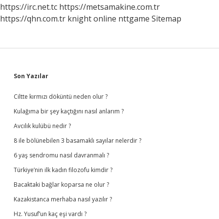
Mı
https://irc.net.tc
https://metsamakine.com.tr
https://qhn.com.tr
knight online
nttgame
Sitemap
Sidebar
Son Yazılar
Ciltte kırmızı döküntü neden olur ?
Kulağıma bir şey kaçtığını nasıl anlarım ?
Avcılık kulübü nedir ?
8 ile bölünebilen 3 basamaklı sayılar nelerdir ?
6 yaş sendromu nasıl davranmalı ?
Türkiye’nin ilk kadın filozofu kimdir ?
Bacaktaki bağlar koparsa ne olur ?
Kazakistanca merhaba nasıl yazılır ?
Hz. Yusuf’un kaç eşi vardı ?