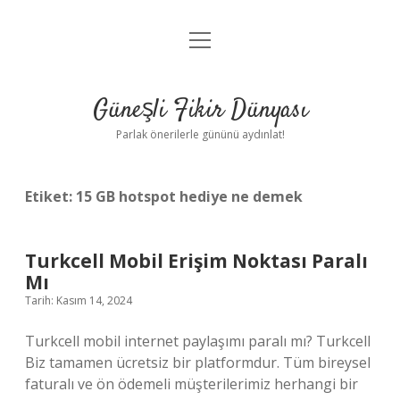
menüyü
Anasayfa
aç
Gizlilik Politikası
Güneşli Fikir Dünyası
Yasal Uyarı
Parlak önerilerle gününü aydınlat!
Hakkımızda
Etiket:
15 GB hotspot hediye ne demek
Turkcell Mobil Erişim Noktası Paralı
Mı
Tarih: Kasım 14, 2024
Turkcell mobil internet paylaşımı paralı mı? Turkcell
Biz tamamen ücretsiz bir platformdur. Tüm bireysel
faturalı ve ön ödemeli müşterilerimiz herhangi bir