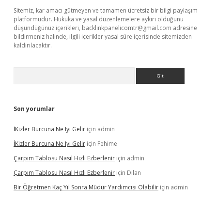
Sitemiz, kar amacı gütmeyen ve tamamen ücretsiz bir bilgi paylaşım
platformudur. Hukuka ve yasal düzenlemelere aykırı olduğunu
düşündüğünüz içerikleri,
backlinkpanelicomtr@gmail.com
adresine
bildirmeniz halinde, ilgili içerikler yasal süre içerisinde sitemizden
kaldırılacaktır.
Arama
Son yorumlar
İKizler Burcuna Ne Iyi Gelir
için
admin
İKizler Burcuna Ne Iyi Gelir
için
Fehime
Çarpım Tablosu Nasıl Hızlı Ezberlenir
için
admin
Çarpım Tablosu Nasıl Hızlı Ezberlenir
için
Dilan
Bir Öğretmen Kaç Yıl Sonra Müdür Yardımcısı Olabilir
için
admin