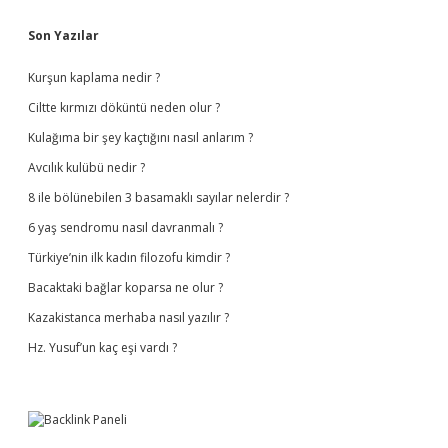
Sidebar
Son Yazılar
Kurşun kaplama nedir ?
Ciltte kırmızı döküntü neden olur ?
Kulağıma bir şey kaçtığını nasıl anlarım ?
Avcılık kulübü nedir ?
8 ile bölünebilen 3 basamaklı sayılar nelerdir ?
6 yaş sendromu nasıl davranmalı ?
Türkiye’nin ilk kadın filozofu kimdir ?
Bacaktaki bağlar koparsa ne olur ?
Kazakistanca merhaba nasıl yazılır ?
Hz. Yusuf’un kaç eşi vardı ?