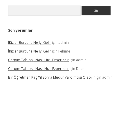
Arama
Son yorumlar
İKizler Burcuna Ne Iyi Gelir
için
admin
İKizler Burcuna Ne Iyi Gelir
için
Fehime
Çarpım Tablosu Nasıl Hızlı Ezberlenir
için
admin
Çarpım Tablosu Nasıl Hızlı Ezberlenir
için
Dilan
Bir Öğretmen Kaç Yıl Sonra Müdür Yardımcısı Olabilir
için
admin
www.betexper.xyz/
betci.co
betci giriş
hiltonbet güncel giriş