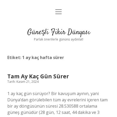
menüyü
Anasayfa
aç
Gizlilik Politikası
Güneşli Fikir Dünyası
Yasal Uyarı
Parlak önerilerle gününü aydınlat!
Hakkımızda
Etiket:
1 ay kaç hafta sürer
Tam Ay Kaç Gün Sürer
Tarih: Kasım 21, 2024
1 ay kaç gün sürüyor? Bir kavuşum ayının, yani
Dünya’dan görülebilen tüm ay evrelerini içeren tam
bir ay döngüsünün süresi 28.530588 ortalama
güneş günüdür (28 gün, 12 saat, 44 dakika ve 3