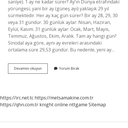
saniye). 1 ay ne kadar sürer? Ay’ın Dünya etrafındaki
yörüngesi, yani bir ay (güneş ayı) yaklaşık 29 yıl
sürmektedir. Her ay kaç gün sürer? Bir ay 28, 29, 30
veya 31 gündür. 30 günlük aylar: Nisan, Haziran,
Eylül, Kasım. 31 günlük aylar: Ocak, Mart, Mayıs,
Temmuz, Ağustos, Ekim, Aralık. Tam ay hangi gün?
Sinodal aya göre, aynı ay evreleri arasındaki
ortalama süre 29,53 gündür. Bu nedenle, yeni ay…
Tam
Devamını okuyun
Yorum Bırak
Ay
Kaç
Gün
Sürer
https://irc.net.tc
https://metsamakine.com.tr
https://qhn.com.tr
knight online
nttgame
Sitemap